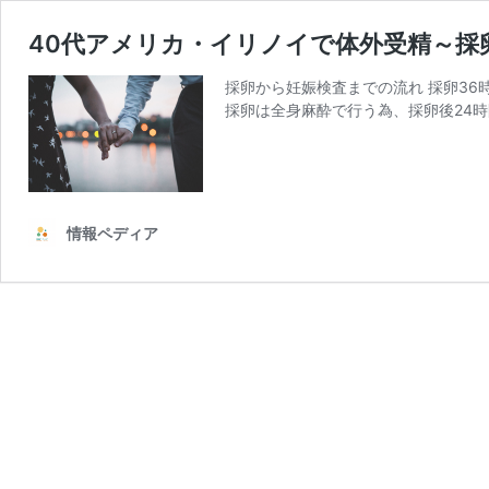
40代アメリカ・イリノイで体外受精～採
採卵から妊娠検査までの流れ 採卵3
採卵は全身麻酔で行う為、採卵後24
情報ペディア