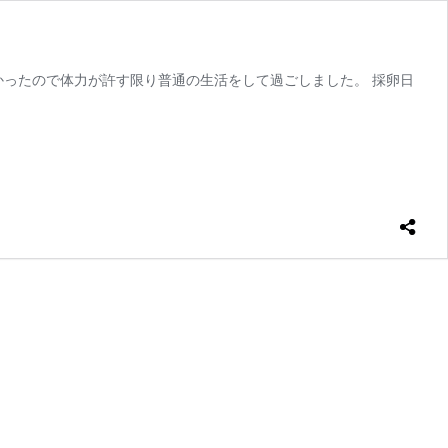
かったので体力が許す限り普通の生活をして過ごしました。 採卵日
0
代
ア
メ
リ
カ・
イ
リ
ノ
イ
で
体
外
受
精
～
採