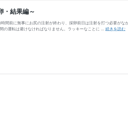
卵・結果編～
6時時間前に無事にお尻の注射が終わり、採卵前日は注射を打つ必要がな
4
時間の運転は避けなければなりません。ラッキーなことに …
続きを読む