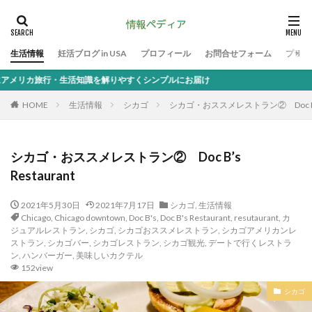
生活情報
妊活ブログ in USA
プロフィール
お問合せフォーム
プライ
解りやすくシンプルにお届け
HOME
生活情報
シカゴ
シカゴ・おススメレストラン② Doc B’s R
シカゴ・おススメレストラン② Doc B’s
Restaurant
2021年5月30日
2021年7月17日
シカゴ
,
生活情報
Chicago
,
Chicago downtown
,
Doc B's
,
Doc B's Restaurant
,
resutaurant
,
カ
ジュアルレストラン
,
シカゴ
,
シカゴおススメレストラン
,
シカゴアメリカンレ
ストラン
,
シカゴバー
,
シカゴレストラン
,
シカゴ観光
,
デートで行くレストラ
ン
,
ハンバーガー
,
美味しいカクテル
152view
シカゴ