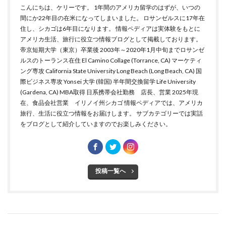
こんにちは、ケリーです。 1年間のアメリカ留学のはずが、いつの
間にか22年目の在米になってしまいました。 ロサンゼルスに17年在
住し、シカゴは6年目になります。 情報ペディアは実体験をもとに
アメリカ生活、旅行に役立つ情報ブログとして掲載しております。
帝京短期大学（東京）卒業後 2003年～2020年1月中旬までロサンゼ
ルスのトーランス在住 El Camino Collage (Torrance, CA) マーケティ
ング専攻 California State University Long Beach (Long Beach, CA) 国
際ビジネス専攻 Yonsei 大学 (韓国) 半年間交換留学 Life University
(Gardena, CA) MBA取得 日系携帯会社勤務 店長、営業 2025年現
在、食品会社営業 イリノイ州シカゴ 情報ペディアでは、アメリカ
旅行、生活に役立つ情報をお届けします。 サブカテゴリーでは実話
をブログとして紹介していますのでお楽しみください。
投稿一覧へ