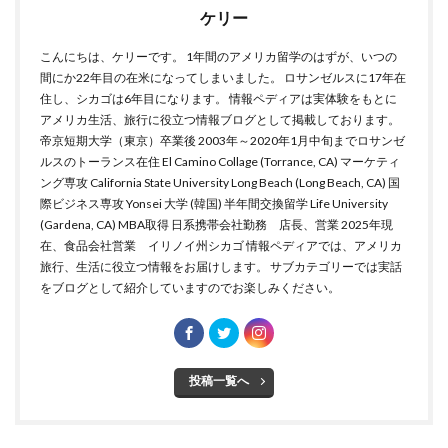
ケリー
こんにちは、ケリーです。 1年間のアメリカ留学のはずが、いつの
間にか22年目の在米になってしまいました。 ロサンゼルスに17年在
住し、シカゴは6年目になります。 情報ペディアは実体験をもとに
アメリカ生活、旅行に役立つ情報ブログとして掲載しております。
帝京短期大学（東京）卒業後 2003年～2020年1月中旬までロサンゼ
ルスのトーランス在住 El Camino Collage (Torrance, CA) マーケティ
ング専攻 California State University Long Beach (Long Beach, CA) 国
際ビジネス専攻 Yonsei 大学 (韓国) 半年間交換留学 Life University
(Gardena, CA) MBA取得 日系携帯会社勤務 店長、営業 2025年現
在、食品会社営業 イリノイ州シカゴ 情報ペディアでは、アメリカ
旅行、生活に役立つ情報をお届けします。 サブカテゴリーでは実話
をブログとして紹介していますのでお楽しみください。
投稿一覧へ