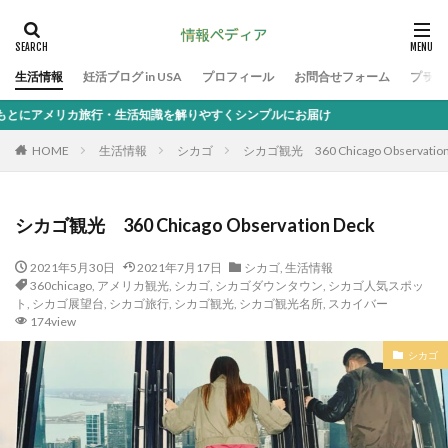
生活情報
妊活ブログ in USA
プロフィール
お問合せフォーム
プライ
・生活知識を解りやすくシンプルにお届け
HOME
生活情報
シカゴ
シカゴ観光 360 Chicago Observation
シカゴ観光 360 Chicago Observation Deck
2021年5月30日
2021年7月17日
シカゴ
,
生活情報
360chicago
,
アメリカ観光
,
シカゴ
,
シカゴダウンタウン
,
シカゴ人気スポッ
ト
,
シカゴ展望台
,
シカゴ旅行
,
シカゴ観光
,
シカゴ観光名所
,
スカイバー
174view
シカゴ