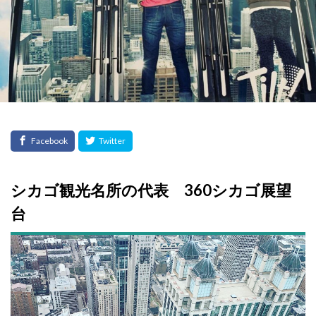
シカゴ観光名所の代表 360シカゴ展望
台