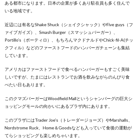
ある都市になります。日本の企業が多くあり駐在員も多く住んで
いる地域です。
近辺には有名なShake Shuck（シェイクシャック）やFive guys（フ
ァイブガイズ）、Smash Burger（スマッシュバーガー）、
Portillo’s（ポーティロ）、もちろんマクドナルドやChick-fil-A(チッ
クフィル）などのファーストフードのハンバーガチェーンも集結
しています。
アメリカはファーストフードで食べるハンバーガーもすごく美味
しいですが、たまにはレストランでお酒を飲みながらのんびり食
べたい日もあります。
このクマズバーガーはWoodfield Mallというシャンバーグの巨大シ
ョッピングモールの向かいにあるプラザ内にあります。
このプラザにはTrader Joe’s（トレーダージョーズ）やMarshalls、
Nordstrome Ruck、Home＆Goodsなども入っていて食後の運動が
てらショッピングも楽しめちゃいます。