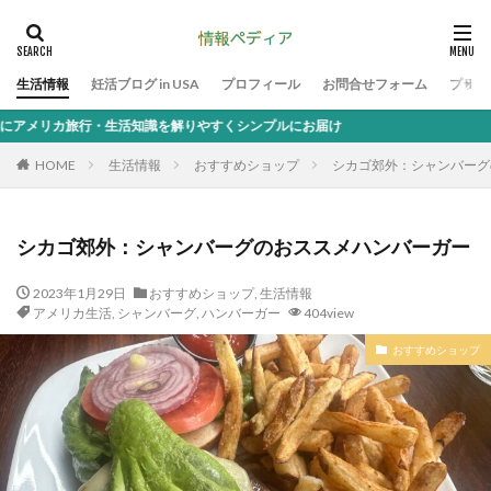
生活情報
妊活ブログ in USA
プロフィール
お問合せフォーム
プライ
行・生活知識を解りやすくシンプルにお届け
HOME
生活情報
おすすめショップ
シカゴ郊外：シャンバーグ
シカゴ郊外：シャンバーグのおススメハンバーガー
2023年1月29日
おすすめショップ
,
生活情報
アメリカ生活
,
シャンバーグ
,
ハンバーガー
404view
おすすめショップ