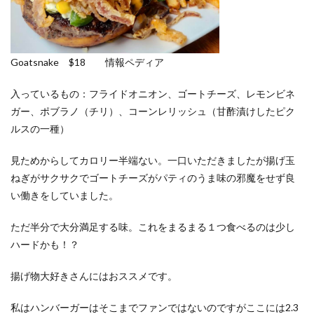
Goatsnake $18 情報ペディア
入っているもの：フライドオニオン、ゴートチーズ、レモンビネ
ガー、ポブラノ（チリ）、コーンレリッシュ（甘酢漬けしたピク
ルスの一種）
見ためからしてカロリー半端ない。一口いただきましたが揚げ玉
ねぎがサクサクでゴートチーズがパティのうま味の邪魔をせず良
い働きをしていました。
ただ半分で大分満足する味。これをまるまる１つ食べるのは少し
ハードかも！？
揚げ物大好きさんにはおススメです。
私はハンバーガーはそこまでファンではないのですがここには2.3