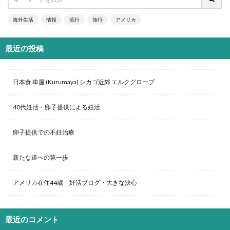
海外生活
情報
流行
旅行
アメリカ
最近の投稿
日本食 車屋 (Kurumaya) シカゴ近郊 エルクグローブ
40代妊活・卵子提供による妊活
卵子提供での不妊治療
新たな道への第一歩
アメリカ在住44歳 妊活ブログ・大きな決心
最近のコメント