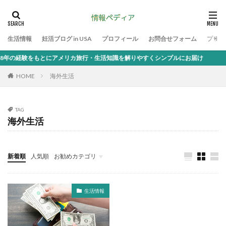
生活情報
妊活ブログ in USA
プロフィール
お問合せフォーム
プライ
の経験をもとにアメリカ旅行・生活知識を解りやすくシンプルにお届け
HOME
海外生活
TAG
海外生活
新着順
人気順
お勧めカテゴリ
生活情報
生活情報