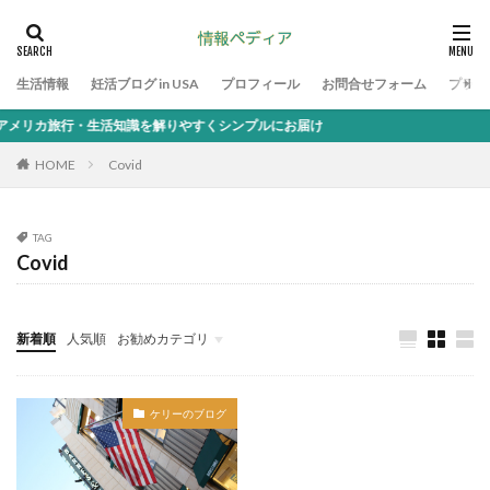
生活情報
妊活ブログ in USA
プロフィール
お問合せフォーム
プライ
リカ旅行・生活知識を解りやすくシンプルにお届け
HOME
Covid
TAG
Covid
新着順
人気順
お勧めカテゴリ
生活情報
ケリーのブログ