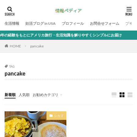
生活情報
妊活ブログ in USA
プロフィール
お問合せフォーム
プライ
の経験をもとにアメリカ旅行・生活知識を解りやすくシンプルにお届け
HOME
pancake
TAG
pancake
新着順
人気順
お勧めカテゴリ
生活情報
シカゴ