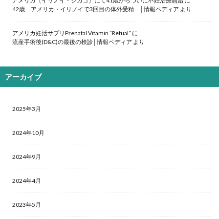
アメリカ（イリノイ・シカゴ）にて41歳からついに不妊治療開始
に
42歳 アメリカ・イリノイで3回目の体外受精 │情報ペディア
より
アメリカ妊活サプリPrenatal Vitamin “Retual”
に
流産手術後(D&C)の最後の検診│情報ペディア
より
アーカイブ
2025年3月
2024年10月
2024年9月
2024年4月
2023年5月